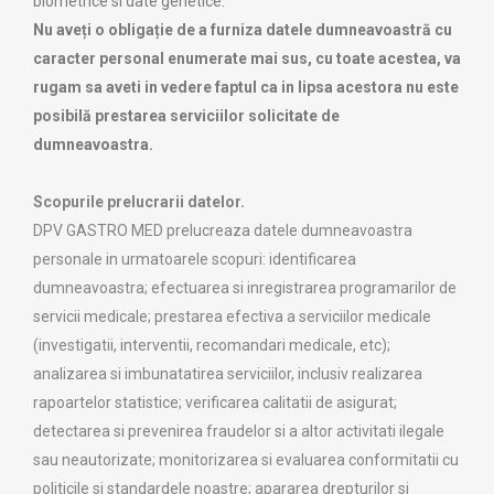
biometrice si date genetice.
Nu aveți o obligație de a furniza datele dumneavoastră cu
caracter personal enumerate mai sus, cu toate acestea, va
rugam sa aveti in vedere faptul ca in lipsa acestora nu este
posibilă prestarea serviciilor solicitate de
dumneavoastra.
Scopurile prelucrarii datelor.
DPV GASTRO MED prelucreaza datele dumneavoastra
personale in urmatoarele scopuri: identificarea
dumneavoastra; efectuarea si inregistrarea programarilor de
servicii medicale; prestarea efectiva a serviciilor medicale
(investigatii, interventii, recomandari medicale, etc);
analizarea si imbunatatirea serviciilor, inclusiv realizarea
rapoartelor statistice; verificarea calitatii de asigurat;
detectarea si prevenirea fraudelor si a altor activitati ilegale
sau neautorizate; monitorizarea si evaluarea conformitatii cu
politicile si standardele noastre; apararea drepturilor si