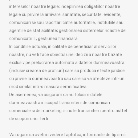
intereselor noastre legale; indeplinirea obligatiilor noastre
legale cu privire la arhivare, sanatate, securitate, evidente,
comunicari si/sau raportari catre autoritatile, institutiile sau
agentiile de stat abilitate; gestionarea sistemelor noastre de
comunicatii IT, gestiunea financiara.
In conditiile actuale, in calitate de beneficiar al serviciilor
noastre, nu veti face obiectul unei decizii a noastre bazate
exclusiv pe prelucrarea automata a datelor dumneavoastra
(inclusiv crearea de profiluri) care sa produca efecte juridice
cu privire la dumneavoastra sau care sa va afecteze intr-un
mod similar intr-o masura semnificativa.
De asemenea, va asiguram ca nu folosim datele
dumneavoastra in scopul transmiterii de comunicari
comerciale si de marketing, si nu le transmitem pentru astfel
de scopuri unor terti.
Va rugam sa aveti in vedere faptul ca, informarile de tip sms