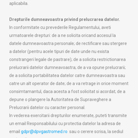
aplicabila.
Drepturile dumneavoastra privind prelucrarea datelor.
In conformitate cu prevederile Regulamentului, aveti
urmatoarele drepturi: de a ne solicita oricand accesul la
datele dumneavoastra personale; de rectificare sau stergere
a datelor (pentru acele tipuri de date unde nu exista
constrangeri legale de pastrare); de a solicita restrictionarea
prelucrarii datelor dumneavoastra; de a va opune prelucrarii;
de a solicita portabilitatea datelor catre dumneavoastra sau
catre un alt operator de date; de a va retrage in orice moment
consimtamantul, daca acesta a fost solicitat si acordat; de a
depune o plangere la Autoritatea de Supraveghere a
Prelucrarii datelor cu caracter personal.
In vederea exercitarii drepturilor enumerate, puteti transmite
un email Responsabilului cu protectia datelor la adresa de
email
gdpr@dpvgastromed.ro
sau o cerere scrisa, la sediul