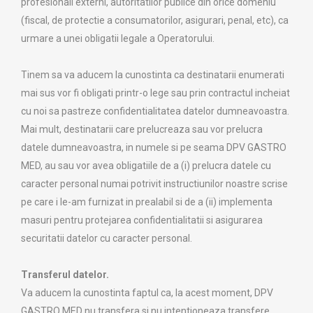
profesionali externi, autoritatilor publice din orice domeniu
(fiscal, de protectie a consumatorilor, asigurari, penal, etc), ca
urmare a unei obligatii legale a Operatorului.
Tinem sa va aducem la cunostinta ca destinatarii enumerati
mai sus vor fi obligati printr-o lege sau prin contractul incheiat
cu noi sa pastreze confidentialitatea datelor dumneavoastra.
Mai mult, destinatarii care prelucreaza sau vor prelucra
datele dumneavoastra, in numele si pe seama DPV GASTRO
MED, au sau vor avea obligatiile de a (i) prelucra datele cu
caracter personal numai potrivit instructiunilor noastre scrise
pe care i le-am furnizat in prealabil si de a (ii) implementa
masuri pentru protejarea confidentialitatii si asigurarea
securitatii datelor cu caracter personal.
Transferul datelor.
Va aducem la cunostinta faptul ca, la acest moment, DPV
GASTRO MED nu transfera si nu intentioneaza transfere